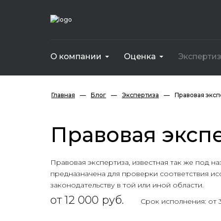
О компании
Оценка
Эксперти
Инвестиционная оценка предприятия (бизн
Ущерба причиненного некачественн
Стоимости неотделимых улучшений
Ущерба от использования объектов интеллектуальной собственности
Ущерба посадок и зеленых насаждений
Интеллектуальной собственности
Имущества для внесения в уставный капитал
Имущества для вступления в наследство
Главная
—
Блог
—
Экспертиза
—
Правовая эксп
Правовая эксп
Правовая экспертиза, известная так же под н
предназначена для проверки соответствия и
законодательству в той или иной области.
от 12 000 руб.
Срок исполнения: от 