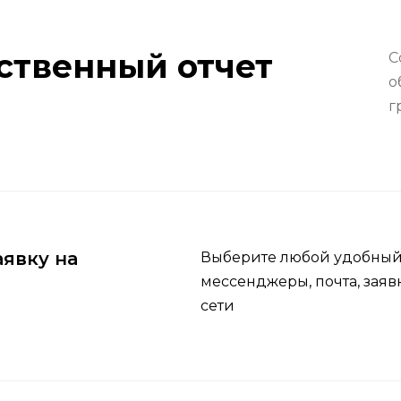
ственный отчет
С
о
г
аявку на
Выберите любой удобный д
мессенджеры, почта, заяв
сети