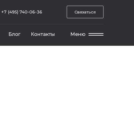
+7 (495) 740-06-36
Связаться
Блог
Контакты
Меню
и отдельно стоящих зданий и сооружений
участка для наследства
я и спецтехники для таможни