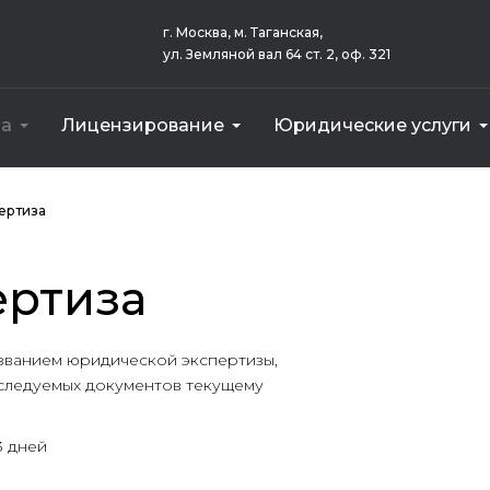
г. Москва, м. Таганская,
ул. Земляной вал 64 ст. 2, оф. 321
за
Лицензирование
Юридические услуги
еса)
ым оказанием услуг
Земельного участка для Сбербанка
Векселя для внесения в уставный капитал
Стоимост
Земельного 
Оборудовани
ертиза
ертиза
азванием юридической экспертизы,
сследуемых документов текущему
3 дней