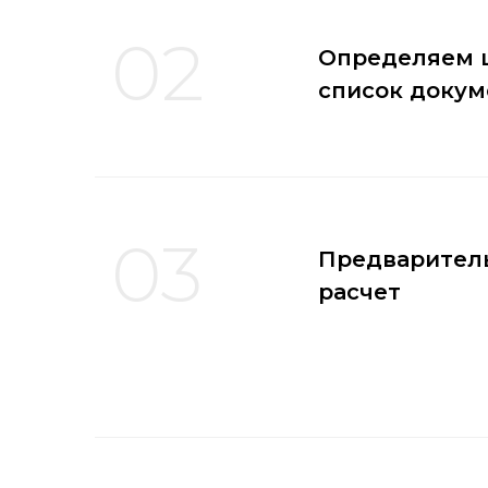
02
Определяем 
список докум
03
Предварител
расчет