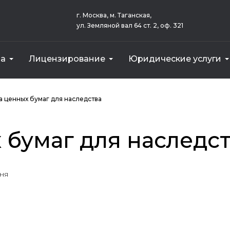
г. Москва, м. Таганская,
ул. Земляной вал 64 ст. 2, оф. 321
за
Лицензирование
Юридические услуги
еса)
ым оказанием услуг
Земельного участка для Сбербанка
Векселя для внесения в уставный капитал
Стоимост
Земельного 
Оборудовани
 ценных бумаг для наследства
 бумаг для наследс
дня