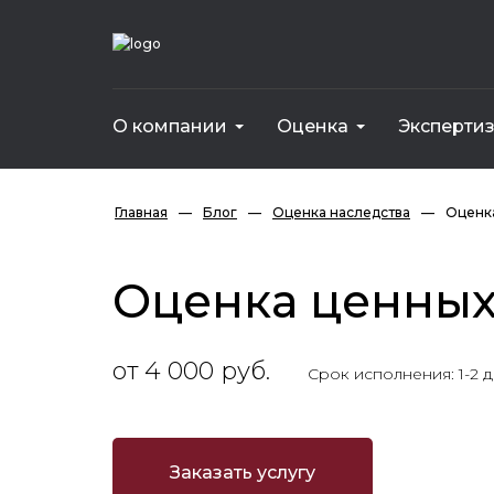
О компании
Оценка
Эксперти
Инвестиционная оценка предприятия (бизн
Ущерба причиненного некачественн
Стоимости неотделимых улучшений
Ущерба от использования объектов интеллектуальной собственности
Ущерба посадок и зеленых насаждений
Интеллектуальной собственности
Имущества для внесения в уставный капитал
Имущества для вступления в наследство
Главная
—
Блог
—
Оценка наследства
—
Оценка
Оценка ценных
от 4 000 руб.
Срок исполнения: 1-2 
Заказать услугу