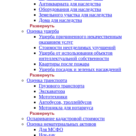
Антиквариата для наследства
Оборудования для наследства
Земельного участка для наследства
Дома для наследства
Развернуть
Оценка ущерба
Ущерба причиненного некачественным
оказанием услуг
Стоимости неотделимых улучшений
Ущерба от использования объектов
интеллектуальной собственности
Квартиры после пожара
Ущерба посадок и зеленых насаждений
Развернуть
Оценка транспорта
Грузового транспорта
Экскаватора
Мототехники
Автобусов, троллейбусов
Мотоцикла для нотариуса
Развернуть
Оспаривание кадастровой стоимости
Оценка нематериальных активов
Для МСФО
Ноу-хау