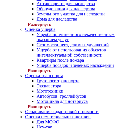
Антиквариата для наследства
Оборудования для наследства
Земельного участка для наследства
Дома для наследства
Развернуть
Оценка ущерба
Ущерба причиненного некачественным
оказанием услуг
Стоимости неотделимых улучшений
Ущерба от использования объектов
интеллектуальной собственности
Квартиры после пожара
Ущерба посадок и зеленых насаждений
Развернуть
Оценка транспорта
Грузового транспорта
Экскаватора
Мототехники
Автобусов, троллейбусов
Мотоцикла для нотариуса
Развернуть
Оспаривание кадастровой стоимости
Оценка нематериальных активов
Для МСФО
Ноу-хау