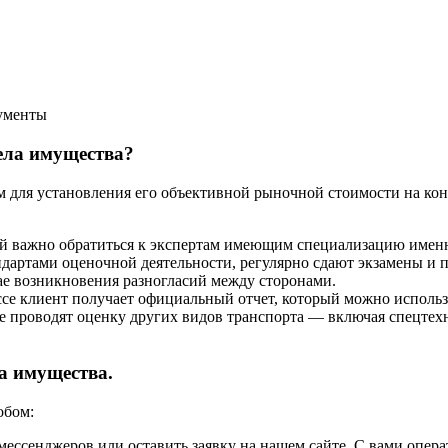
ументы
дела имущества?
для установления его объективной рыночной стоимости на конкр
ой важно обратиться к экспертам имеющим специализацию имен
ндартами оценочной деятельности, регулярно сдают экзамены и
ае возникновения разногласий между сторонами.
е клиент получает официальный отчет, который можно использо
проводят оценку других видов транспорта — включая спецтехни
а имущества.
обом:
мессенджеров или оставить заявку на нашем сайте. С вами опер