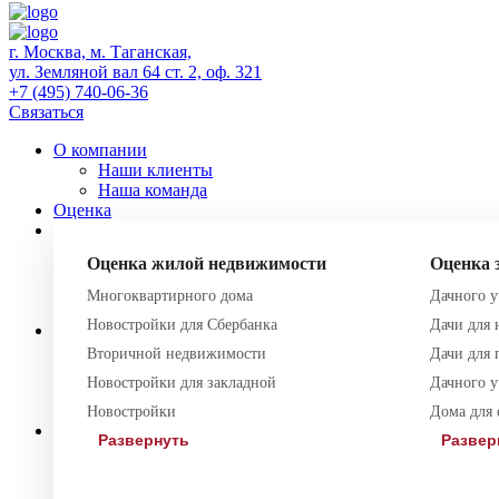
г. Москва, м. Таганская,
ул. Земляной вал 64 ст. 2, оф. 321
+7 (495) 740-06-36
Связаться
О компании
Наши клиенты
Наша команда
Оценка
Экспертиза
Правовая экспертиза
Оценка жилой недвижимости
Оценка 
Землеустроительная экспертиза
Строительная экспертиза
Многоквартирного дома
Дачного у
Судебная экспертиза
Новостройки для Сбербанка
Дачи для 
Лицензирование
Регистрация СМИ
Вторичной недвижимости
Дачи для
Лицензия на медицинскую деятельность
Новостройки для закладной
Дачного у
Образовательная лицензия
Лицензия на алкоголь
Новостройки
Дома для 
Юридические услуги
Развернуть
Развер
Регистрация ИС
Наследование
Земля и недвижимость