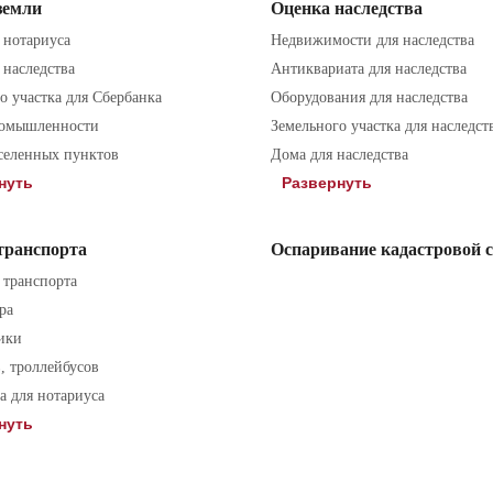
земли
Оценка наследства
 нотариуса
Недвижимости для наследства
 наследства
Антиквариата для наследства
о участка для Сбербанка
Оборудования для наследства
ромышленности
Земельного участка для наследст
селенных пунктов
Дома для наследства
нуть
Развернуть
транспорта
Оспаривание кадастровой 
 транспорта
ра
 проинформирован о том, что Политика в отношении обработки
ики
, троллейбусов
 для нотариуса
нуть
 проинформирован о том, что Политика в отношении обработки