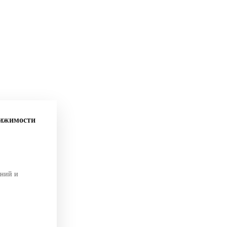
вижимости
аний и