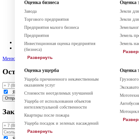
Оценка бизнеса
Оценка 
Регистрация фирм
Ликвидация фирм
Завода
Земли для
Юридическое сопровождение
Торгового предприятия
Земли для
Договорная работа
Возмещение ущерба
Предприятия малого бизнеса
Земельног
Претензионная работа
Предприятия
Земель п
Подготовка документов
Блог
Инвестиционная оценка предприятия
Земель на
Контакты
(бизнеса)
Развер
Развернуть
Меню
Оставить заявку
Оценка ущерба
Оценка 
Ущерба причиненного некачественным
Грузового
оказанием услуг
Экскавато
Я даю
согласие
на обработку моих персональных данных и
Стоимости неотделимых улучшений
Мототехн
Ущерба от использования объектов
Автобусов
интеллектуальной собственности
Заказать звонок
Мотоцикла
Квартиры после пожара
Развер
Ущерба посадок и зеленых насаждений
Развернуть
Я даю
согласие
на обработку моих персональных данных и