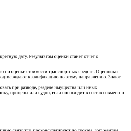
етную дату. Результатом оценки станет отчёт о
но по оценке стоимости транспортных средств. Оценщики
 подтверждают квалификацию по этому направлению. Знают,
вать при разводе, разделе имущества или иных
ку, прицепы или судно, если оно входит в состав совместно
ативно свяжутся, проконсультируют по срокам, документам,