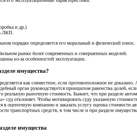
ся его эксплуатационные характеристики:
оробка и др.)
ь ЛКП.
льном порядке определяется его моральный и физический износ.
бильном рынке более современных и совершенных моделей.
шины из-за особенностей эксплуатации.
азделе имущества?
ределяется как совместное, если противоположное не доказано.
удебный орган руководствуется принципом равенства долей, если
го реальную рыночную стоимость. Бывает, что при разделе авто
» суд отклоняет. Чтобы мотивировать суду указанную стоимост
я в оценочную компанию и заказать услугу оценка стоимости ав
ости транспортных средств, в том числе и при разделе имущест
азделе имущества