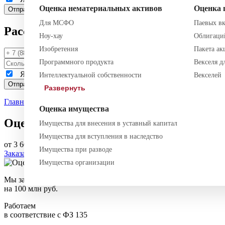
Оценка нематериальных активов
Оценка 
Для МСФО
Паевых в
Рассчитать стоимость
Ноу-хау
Облигаци
Изобретения
Пакета ак
Программного продукта
Векселя д
Я даю
согласие
на обработку моих персональных данных и
Интеллектуальной собственности
Векселей
Развернуть
Главная
—
Блог
—
Оценка транспорта
—
Оценка автомобиля п
Оценка имущества
Оценка автомобиля при разделе имуще
Имущества для внесения в уставный капитал
Имущества для вступления в наследство
от 3 600 руб.
Срок исполнения: 1-2 дня
Имущества при разводе
Заказать услугу
Имущества организации
Мы застрахованы
на 100 млн руб.
Работаем
в соответствие с ФЗ 135