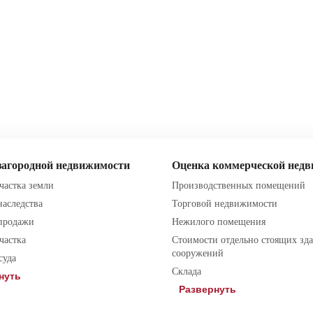
загородной недвижимости
Оценка коммерческой нед
частка земли
Производственных помещений
наследства
Торговой недвижимости
 продажи
Нежилого помещения
частка
Стоимости отдельно стоящих зд
сооружений
суда
Склада
нуть
Развернуть