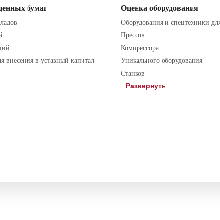
ценных бумаг
Оценка оборудования
кладов
Оборудования и спецтехники дл
й
Прессов
ций
Компрессора
ля внесения в уставный капитал
Уникального оборудования
 проинформирован о том, что Политика в отношении обработки
Станков
Развернуть
ри разделе имущества
ства