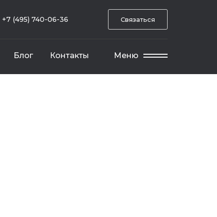
+7 (495) 740-06-36
Связаться
Блог
Контакты
Меню
и отдельно стоящих зданий и сооружений
участка для наследства
я и спецтехники для таможни