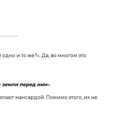
одно и то же?». Да, во многом это
м земли перед ним
».
елают мансардой. Помимо этого, их не