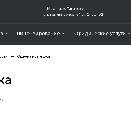
г. Москва, м. Таганская,
ул. Земляной вал 64 ст. 2, оф. 321
за
Лицензирование
Юридические услуги
еса)
ым оказанием услуг
Земельного участка для Сбербанка
Векселя для внесения в уставный капитал
Стоимост
Земельного 
Оборудовани
ости
—
Оценка коттеджа
жа
ня