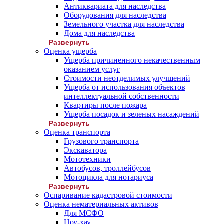
Антиквариата для наследства
Оборудования для наследства
Земельного участка для наследства
Дома для наследства
Развернуть
Оценка ущерба
Ущерба причиненного некачественным
оказанием услуг
Стоимости неотделимых улучшений
Ущерба от использования объектов
интеллектуальной собственности
Квартиры после пожара
Ущерба посадок и зеленых насаждений
Развернуть
Оценка транспорта
Грузового транспорта
Экскаватора
Мототехники
Автобусов, троллейбусов
Мотоцикла для нотариуса
Развернуть
Оспаривание кадастровой стоимости
Оценка нематериальных активов
Для МСФО
Ноу-хау