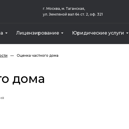
г. Москва, м. Таганская,
ул. Земляной вал 64 ст. 2, оф. 321
за
Лицензирование
Юридические услуги
еса)
ым оказанием услуг
Земельного участка для Сбербанка
Векселя для внесения в уставный капитал
Стоимост
Земельного 
Оборудовани
ости
—
Оценка частного дома
го дома
ня