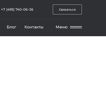
+7 (495) 740-06-36
Связаться
Блог
Контакты
Меню
и отдельно стоящих зданий и сооружений
участка для наследства
я и спецтехники для таможни