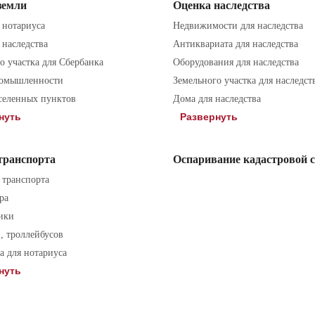
земли
Оценка наследства
 нотариуса
Недвижимости для наследства
 наследства
Антиквариата для наследства
о участка для Сбербанка
Оборудования для наследства
ромышленности
Земельного участка для наследст
селенных пунктов
Дома для наследства
нуть
Развернуть
транспорта
Оспаривание кадастровой 
 транспорта
ра
 проинформирован о том, что Политика в отношении обработки
ики
, троллейбусов
 для нотариуса
нуть
 проинформирован о том, что Политика в отношении обработки