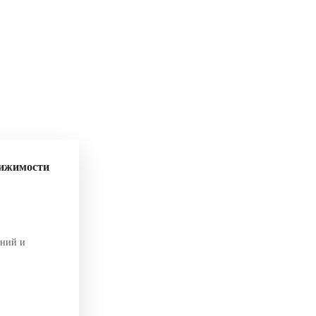
вижимости
аний и