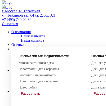
г. Москва, м. Таганская,
ул. Земляной вал 64 ст. 2, оф. 321
+7 (495) 740-06-36
Связаться
О компании
Наши клиенты
Наша команда
Оценка
Экспертиза
Правовая экспертиза
Оценка жилой недвижимости
Оценка 
Землеустроительная экспертиза
Строительная экспертиза
Многоквартирного дома
Дачного у
Судебная экспертиза
Новостройки для Сбербанка
Дачи для 
Лицензирование
Регистрация СМИ
Вторичной недвижимости
Дачи для
Лицензия на медицинскую деятельность
Новостройки для закладной
Дачного у
Образовательная лицензия
Лицензия на алкоголь
Новостройки
Дома для 
Юридические услуги
Развернуть
Развер
Регистрация ИС
Наследование
Земля и недвижимость