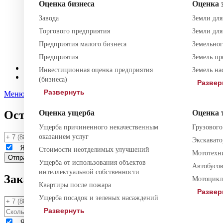
Оценка бизнеса
Оценка 
Регистрация фирм
Ликвидация фирм
Завода
Земли для
Юридическое сопровождение
Торгового предприятия
Земли для
Договорная работа
Возмещение ущерба
Предприятия малого бизнеса
Земельног
Претензионная работа
Предприятия
Земель п
Подготовка документов
Блог
Инвестиционная оценка предприятия
Земель на
Контакты
(бизнеса)
Развер
Развернуть
Меню
Оставить заявку
Оценка ущерба
Оценка 
Ущерба причиненного некачественным
Грузового
оказанием услуг
Экскавато
Я даю
согласие
на обработку моих персональных данных и
Стоимости неотделимых улучшений
Мототехн
Ущерба от использования объектов
Автобусов
интеллектуальной собственности
Заказать звонок
Мотоцикла
Квартиры после пожара
Развер
Ущерба посадок и зеленых насаждений
Развернуть
Я даю
согласие
на обработку моих персональных данных и