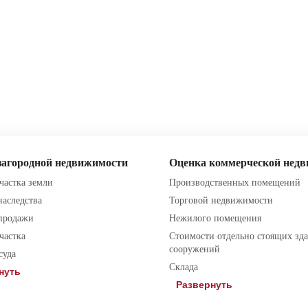
загородной недвижимости
Оценка коммерческой нед
частка земли
Производственных помещений
наследства
Торговой недвижимости
 продажи
Нежилого помещения
частка
Стоимости отдельно стоящих зд
сооружений
суда
Склада
нуть
Развернуть