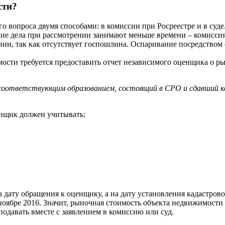
сти?
о вопроса двумя способами: в комиссии при Росреестре и в суде
кие дела при рассмотрении занимают меньше времени – комиссия
нии, так как отсутствует госпошлина. Оспаривание посредством
мости требуется предоставить отчет независимого оценщика о р
соответствующим образованием, состоящий в СРО и сдавший к
енщик должен учитывать:
а дату обращения к оценщику, а на дату установления кадастров
в ноябре 2016. Значит, рыночная стоимость объекта недвижимости
одавать вместе с заявлением в комиссию или суд.