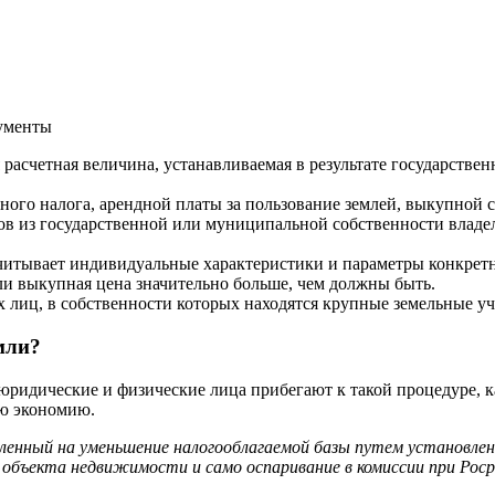
ументы
 расчетная величина, устанавливаемая в результате государстве
ьного налога, арендной платы за пользование землей, выкупной 
в из государственной или муниципальной собственности владел
 учитывает индивидуальные характеристики и параметры конкрет
ли выкупная цена значительно больше, чем должны быть.
 лиц, в собственности которых находятся крупные земельные уч
мли?
юридические и физические лица прибегают к такой процедуре, к
ую экономию.
вленный на уменьшение налогооблагаемой базы путем установле
объекта недвижимости и само оспаривание в комиссии при Росре