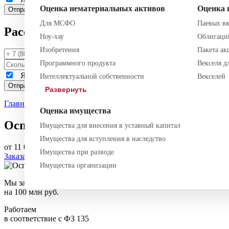
Оценка нематериальных активов
Оценка 
Для МСФО
Паевых в
Рассчитать стоимость
Ноу-хау
Облигаци
Изобретения
Пакета ак
Программного продукта
Векселя д
Я даю
согласие
на обработку моих персональных данных и
Интеллектуальной собственности
Векселей
Развернуть
Главная
—
Блог
—
Оспаривание кадастровой стоимости
—
Осп
Оценка имущества
Оспаривание кадастровой стоимости з
Имущества для внесения в уставный капитал
Имущества для вступления в наследство
от 11 000 руб.
Срок исполнения: 5-10 дней
Имущества при разводе
Заказать услугу
Имущества организации
Мы застрахованы
на 100 млн руб.
Работаем
в соответствие с ФЗ 135