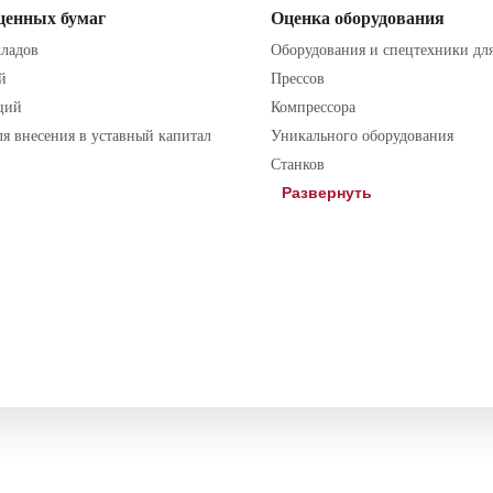
ценных бумаг
Оценка оборудования
кладов
Оборудования и спецтехники дл
й
Прессов
ций
Компрессора
ля внесения в уставный капитал
Уникального оборудования
 проинформирован о том, что Политика в отношении обработки
Станков
Развернуть
аривание кадастровой стоимости земли
емли